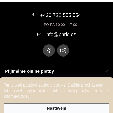
Z
á
+420 722 555 554
p
PO-PÁ 10:00 - 17:00
a
info
@
phric.cz
t
í
Přijímáme online platby
INFORMACE PRO VÁS
Tento web používá soubory cookie. Dalším procházením
tohoto webu vyjadřujete souhlas s jejich používáním.. Více
informací
zde
.
Instagram
Nastavení