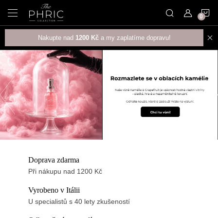
Přejít
N
na
obsah
K
Nakupte nad
1200 Kč
a my zaplatíme dopravu!
T
A
Předchozí
M
K
D
E
Doprava zdarma
V
Při nákupu nad 1200 Kč
O
Vyrobeno v Itálii
U specialistů s 40 lety zkušeností
N