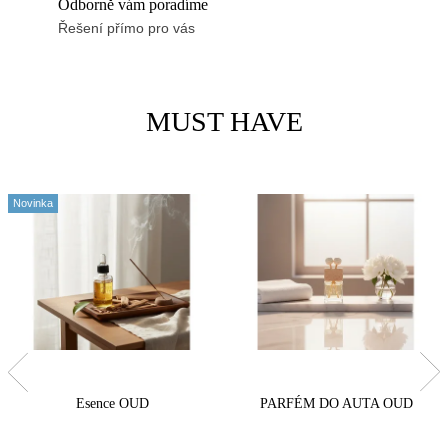
Odborně vám poradíme
Í
Řešení přímo pro vás
D
O
MUST HAVE
M
O
Novinka
V
.
.
.
Esence OUD
PARFÉM DO AUTA OUD