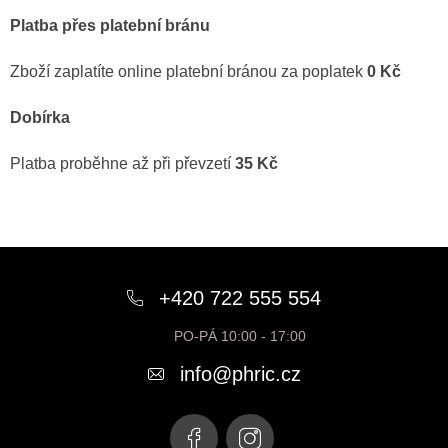
Platba přes platební bránu
Zboží zaplatíte online platební bránou za poplatek
0 Kč
Dobírka
Platba proběhne až při převzetí
35 Kč
Z
á
+420 722 555 554
p
PO-PÁ 10:00 - 17:00
a
info
@
phric.cz
t
í