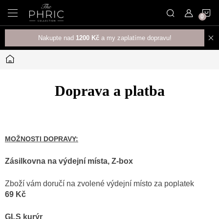
Přejít
N
na
obsah
K
Nakupte nad
1200 Kč
a my zaplatíme dopravu!
Domů
Doprava a platba
MOŽNOSTI DOPRAVY:
Zásilkovna na výdejní místa, Z-box
Zboží vám doručí na zvolené výdejní místo za poplatek
69 Kč
GLS kurýr